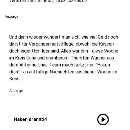
Veröffentlicht:
Sonntag, 25.08.2024 00:00
Anzeige
Und dann wieder wundert man sich, wie viel Geld noch
da ist für Vergangenheitspflege, obwohl die Kassen
doch eigentlich leer sind. Alles war drin - diese Woche
im Kreis Unna und drumherum. Thorsten Wagner aus
dem Antenne Unna-Team macht jetzt nen "Haken
dran" - an auffällige Nachrichten aus dieser Woche im
Kreis.
Anzeige
play_circle
Haken dran#24