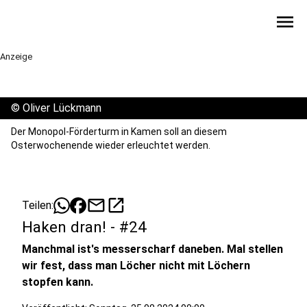
menu
Anzeige
©
Oliver Lückmann
Der Monopol-Förderturm in Kamen soll an diesem
Osterwochenende wieder erleuchtet werden.
mail
open_in_new
Teilen:
Haken dran! - #24
Manchmal ist's messerscharf daneben. Mal stellen
wir fest, dass man Löcher nicht mit Löchern
stopfen kann.