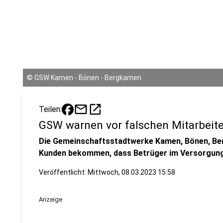
©
GSW Kamen - Bönen - Bergkamen
mail
open_in_new
Teilen:
GSW warnen vor falschen Mitarbeit
Die Gemeinschaftsstadtwerke Kamen, Bönen, B
Kunden bekommen, dass Betrüger im Versorgung
Veröffentlicht:
Mittwoch, 08.03.2023 15:58
Anzeige