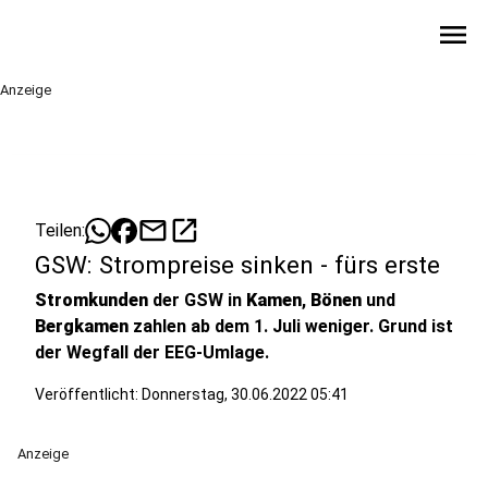
menu
Anzeige
mail
open_in_new
Teilen:
GSW: Strompreise sinken - fürs erste
Stromkunden
der GSW in
Kamen
,
Bönen
und
Bergkamen
zahlen ab dem 1. Juli weniger. Grund ist
der Wegfall der EEG-Umlage.
Veröffentlicht:
Donnerstag, 30.06.2022 05:41
Anzeige