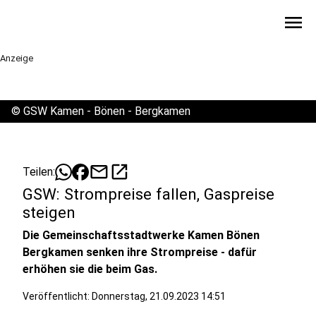
menu
Anzeige
©
GSW Kamen - Bönen - Bergkamen
mail
open_in_new
Teilen:
GSW: Strompreise fallen, Gaspreise
steigen
Die Gemeinschaftsstadtwerke Kamen Bönen
Bergkamen senken ihre Strompreise - dafür
erhöhen sie die beim Gas.
Veröffentlicht:
Donnerstag, 21.09.2023 14:51