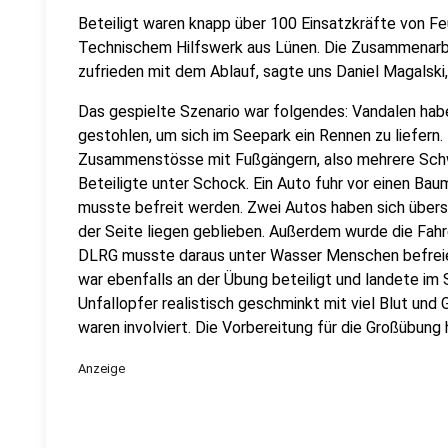
Beteiligt waren knapp über 100 Einsatzkräfte von F
Technischem Hilfswerk aus Lünen. Die Zusammenarbei
zufrieden mit dem Ablauf, sagte uns Daniel Magalski
Das gespielte Szenario war folgendes: Vandalen ha
gestohlen, um sich im Seepark ein Rennen zu liefern.
Zusammenstösse mit Fußgängern, also mehrere Schw
Beteiligte unter Schock. Ein Auto fuhr vor einen Ba
musste befreit werden. Zwei Autos haben sich übersc
der Seite liegen geblieben. Außerdem wurde die Fah
DLRG musste daraus unter Wasser Menschen befreie
war ebenfalls an der Übung beteiligt und landete im 
Unfallopfer realistisch geschminkt mit viel Blut und
waren involviert. Die Vorbereitung für die Großübun
Anzeige