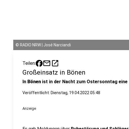
©
RADIO NRW | José Narciandi
mail
open_in_new
Teilen:
Großeinsatz in Bönen
In
Bönen
ist in der Nacht zum Ostersonntag eine 
Veröffentlicht:
Dienstag, 19.04.2022 05:48
Anzeige
Es gab Meldungen über
Ruhestörung und Schläger