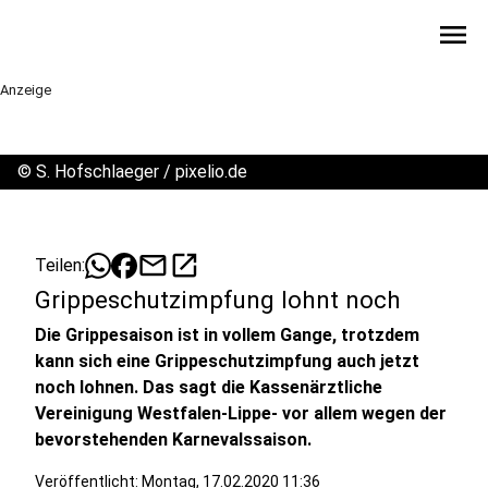
menu
Anzeige
©
S. Hofschlaeger / pixelio.de
mail
open_in_new
Teilen:
Grippeschutzimpfung lohnt noch
Die Grippesaison ist in vollem Gange, trotzdem
kann sich eine Grippeschutzimpfung auch jetzt
noch lohnen. Das sagt die Kassenärztliche
Vereinigung Westfalen-Lippe- vor allem wegen der
bevorstehenden Karnevalssaison.
Veröffentlicht:
Montag, 17.02.2020 11:36