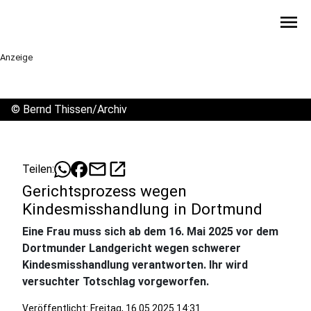
menu
Anzeige
©
Bernd Thissen/Archiv
mail
open_in_new
Teilen:
Gerichtsprozess wegen
Kindesmisshandlung in Dortmund
Eine Frau muss sich ab dem 16. Mai 2025 vor dem
Dortmunder Landgericht wegen schwerer
Kindesmisshandlung verantworten. Ihr wird
versuchter Totschlag vorgeworfen.
Veröffentlicht:
Freitag, 16.05.2025 14:31