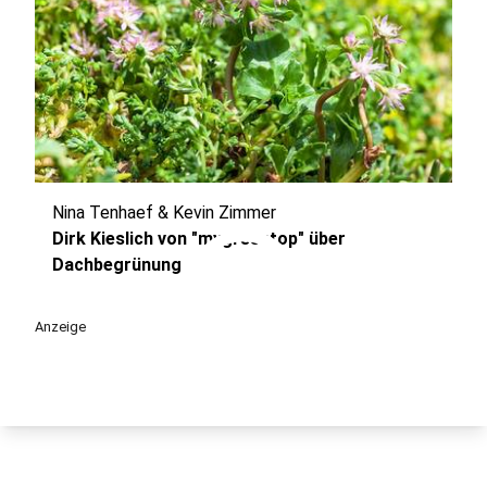
Nina Tenhaef & Kevin Zimmer
play_circle
Dirk Kieslich von "mygreentop" über
Dachbegrünung
Anzeige