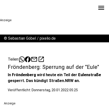
menu
Anzeige
©
Sebastian Göbel / pixelio.de
mail
open_in_new
Teilen:
Fröndenberg: Sperrung auf der "Eule"
In
Fröndenberg
wird heute ein Teil der
Eulenstraße
gesperrt. Das kündigt Straßen.NRW an.
Veröffentlicht:
Donnerstag, 20.01.2022 05:25
Anzeige