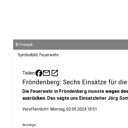
©
Freepik
Symbolbild: Feuerwehr
mail
open_in_new
Teilen:
Fröndenberg: Sechs Einsätze für di
Die Feuerwehr in Fröndenberg musste
wegen des
ausrücken
. Das sagte uns Einsatzleiter Jörg So
Veröffentlicht:
Montag, 02.09.2024 18:01
Anzeige