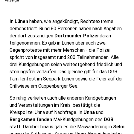
Anzeige
In
Lünen
haben, wie angekündigt, Rechtsextreme
demonstriert. Rund 80 Personen haben nach Angaben
der dort zuständigen
Dortmunder Polizei
daran
teilgenommen. Es gab in Lünen aber auch zwei
Gegenproteste mit mehr Menschen - die Polizei
spricht von insgesamt rund 200 Teilnehmenden. Alle
drei Kundgebungen seien weitestgehend friedlich und
störungsfrei verlaufen. Das gleiche gilt für das DGB
Familienfest im Seepark Lünen sowie die Feier auf der
Grillwiese am Cappenberger See.
So ruhig verliefen auch alle anderen Kundgebungen
und Veranstaltungen im Kreis, bestätigt die
Kreispolizei Unna auf Nachfrage. In
Unna
und
Bergkamen fanden
Mai-Kundgebungen des
DGB
statt. Darüber hinaus gab es die Maiwanderung in
Selm
sowie die Katharinen-Kirmes in
Unna
. Nirgendwo habe