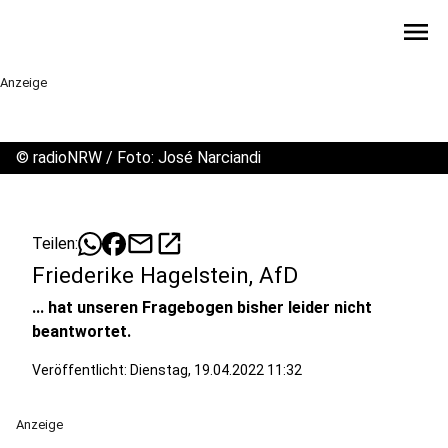
menu
Anzeige
©
radioNRW / Foto: José Narciandi
mail
open_in_new
Teilen:
Friederike Hagelstein, AfD
... hat unseren Fragebogen bisher leider nicht
beantwortet.
Veröffentlicht:
Dienstag, 19.04.2022 11:32
Anzeige