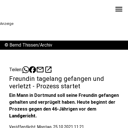
menu
Anzeige
©
Bernd Thissen/Archiv
mail
open_in_new
Teilen:
Freundin tagelang gefangen und
verletzt - Prozess startet
Ein Mann in Dortmund soll seine Freundin gefangen
gehalten und verprügelt haben. Heute beginnt der
Prozess gegen den 46-Jährigen vor dem
Landgericht.
Veröffentlicht:
Montag, 25.10.2021 11:21