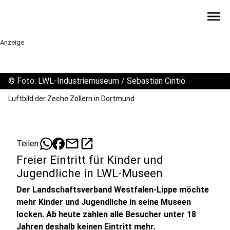
menu
Anzeige
©
Foto: LWL-Industriemuseum / Sebastian Cintio
Luftbild der Zeche Zollern in Dortmund
mail
open_in_new
Teilen:
Freier Eintritt für Kinder und
Jugendliche in LWL-Museen
Der Landschaftsverband Westfalen-Lippe möchte
mehr Kinder und Jugendliche in seine Museen
locken. Ab heute zahlen alle Besucher unter 18
Jahren deshalb keinen Eintritt mehr.