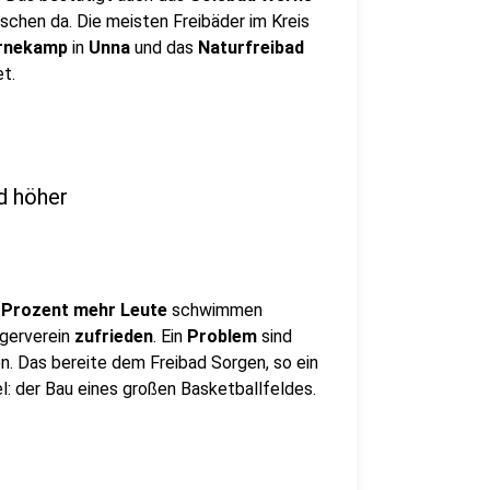
schen da. Die meisten Freibäder im Kreis
ornekamp
in
Unna
und das
Naturfreibad
t.
d höher
 Prozent mehr Leute
schwimmen
ägerverein
zufrieden
. Ein
Problem
sind
n. Das bereite dem Freibad Sorgen, so ein
el: der Bau eines großen Basketballfeldes.