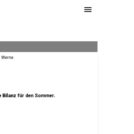
menu
d Werne.
t
e Bilanz
für den Sommer.