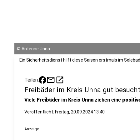
©
Antenne Unna
Ein Sicherheitsdienst hilft diese Saison erstmals im Soleba
mail
open_in_new
Teilen:
Freibäder im Kreis Unna gut besuch
Viele
Freibäder
im
Kreis Unna
ziehen eine
positiv
Veröffentlicht:
Freitag, 20.09.2024 13:40
Anzeige