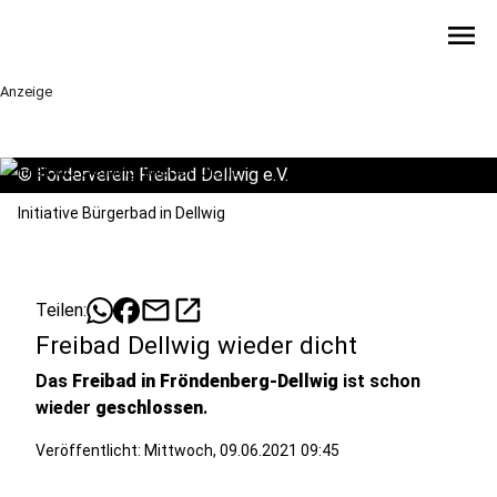
menu
Anzeige
©
Förderverein Freibad Dellwig e.V.
Initiative Bürgerbad in Dellwig
mail
open_in_new
Teilen:
Freibad Dellwig wieder dicht
Das
Freibad in Fröndenberg-Dellwig
ist schon
wieder
geschlossen
.
Veröffentlicht:
Mittwoch, 09.06.2021 09:45