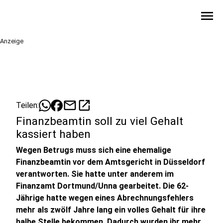
menu
Anzeige
mail
open_in_new
Teilen:
Finanzbeamtin soll zu viel Gehalt
kassiert haben
Wegen Betrugs muss sich eine ehemalige
Finanzbeamtin vor dem Amtsgericht in Düsseldorf
verantworten. Sie hatte unter anderem im
Finanzamt Dortmund/Unna gearbeitet. Die 62-
Jährige hatte wegen eines Abrechnungsfehlers
mehr als zwölf Jahre lang ein volles Gehalt für ihre
halbe Stelle bekommen. Dadurch wurden ihr mehr