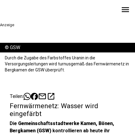
menu
Anzeige
©
GSW
Durch die Zugabe des Farbstoffes Uranin in die
Versorgungsleitungen wird turnusgemäß das Fernwärmenetz in
Bergkamen der GSW überprüft.
mail
open_in_new
Teilen:
Fernwärmenetz: Wasser wird
eingefärbt
Die
Gemeinschaftsstadtwerke Kamen, Bönen,
Bergkamen (GSW)
kontrollieren ab heute ihr