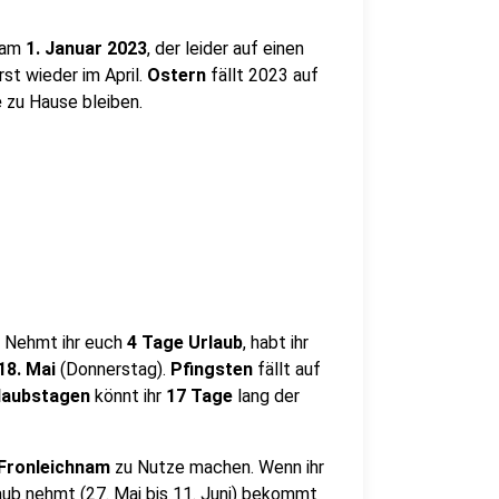
 am
1. Januar 2023
, der leider auf einen
rst wieder im April.
Ostern
fällt 2023 auf
e
zu Hause bleiben.
. Nehmt ihr euch
4 Tage Urlaub
, habt ihr
18. Mai
(Donnerstag).
Pfingsten
fällt auf
laubstagen
könnt ihr
17 Tage
lang der
Fronleichnam
zu Nutze machen. Wenn ihr
aub nehmt (27. Mai bis 11. Juni) bekommt