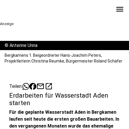
menu
Anzeige
©
Antenne Unna
Bergkamens 1. Beigeordneter Hans-Joachim Peters,
Projektleiterin Christina Reumke, Bürgermeister Roland Schäfer
mail
open_in_new
Teilen:
Erdarbeiten für Wasserstadt Aden
starten
Für die geplante Wasserstadt Aden in Bergkamen
laufen seit heute die ersten großen Bauarbeiten. In
den vergangenen Monaten wurde das ehemalige