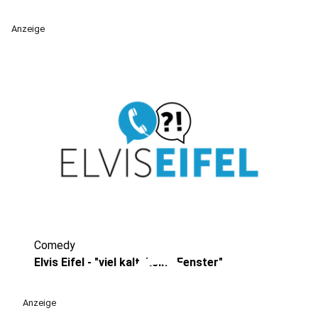
Anzeige
Comedy
play_circle
Elvis Eifel - "viel kalt, keine Fenster"
Anzeige