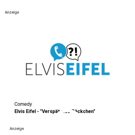
Anzeige
Comedy
play_circle
Elvis Eifel - "Verspätetes Päckchen"
Anzeige