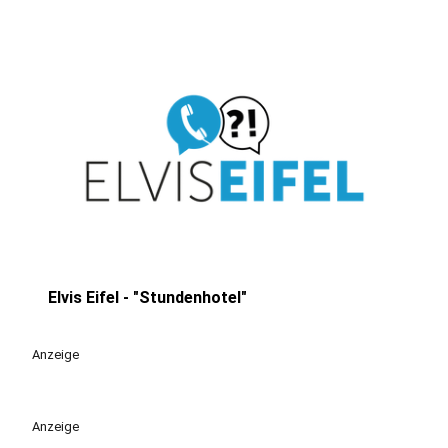
Elvis Eifel - "Stundenhotel"
play_circle
Anzeige
Anzeige