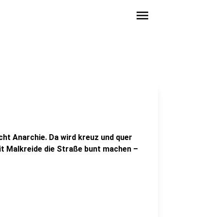
menu
scht Anarchie. Da wird kreuz und quer
it Malkreide die Straße bunt machen –