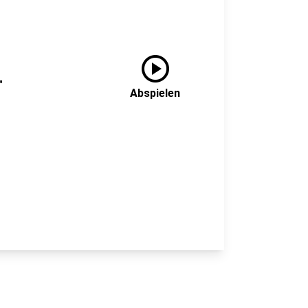
play_circle
"
Abspielen