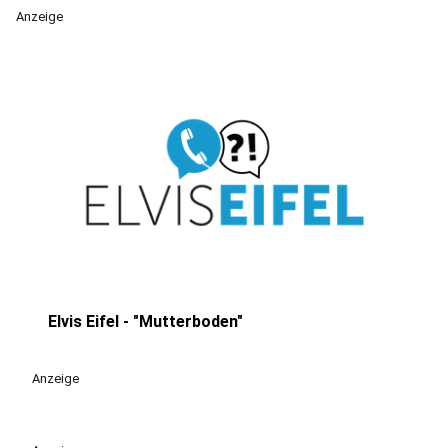
Anzeige
Elvis Eifel - "Mutterboden"
play_circle
Anzeige