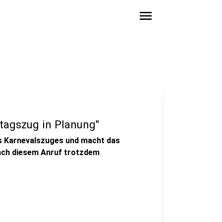
menu
ntagszug in Planung"
s Karnevalszuges und macht das
nach diesem Anruf trotzdem