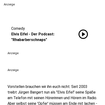
Anzeige
Comedy
play_circle
Elvis Eifel - Der Podcast:
"Rhabarberschnaps"
Anzeige
Anzeige
Vorstellen brauchen wir ihn euch nicht. Seit 2003
treibt Jürgen Bangert nun als "Elvis Eifel" seine Späße
am Telefon mit seinen Hörerinnen und Hörern im Radio.
Aber selbst seine 'Opfer' müssen am Ende mit lachen -