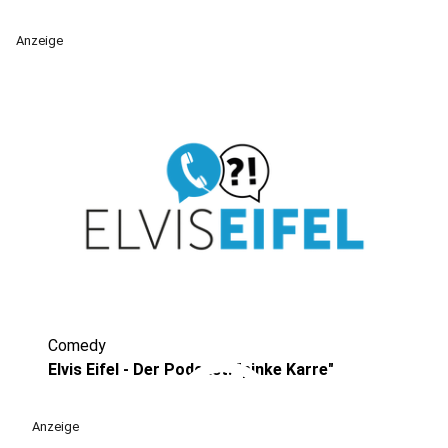
Anzeige
Comedy
play_circle
Elvis Eifel - Der Podcast: "pinke Karre"
Anzeige