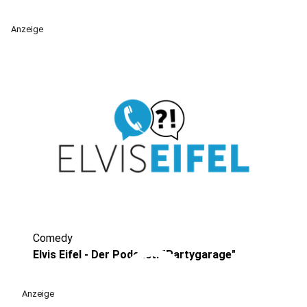
Anzeige
Comedy
play_circle
Elvis Eifel - Der Podcast: "Partygarage"
Anzeige