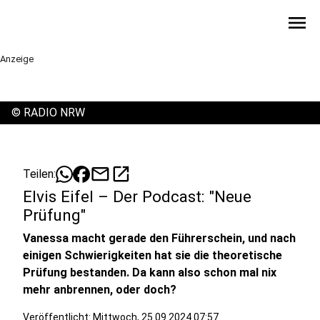
menu
Anzeige
©
RADIO NRW
mail
open_in_new
Teilen:
Elvis Eifel – Der Podcast: "Neue
Prüfung"
Vanessa macht gerade den Führerschein, und nach
einigen Schwierigkeiten hat sie die theoretische
Prüfung bestanden. Da kann also schon mal nix
mehr anbrennen, oder doch?
Veröffentlicht:
Mittwoch, 25.09.2024 07:57