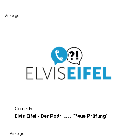
Anzeige
Comedy
play_circle
Elvis Eifel - Der Podcast: "Neue Prüfung"
Anzeige