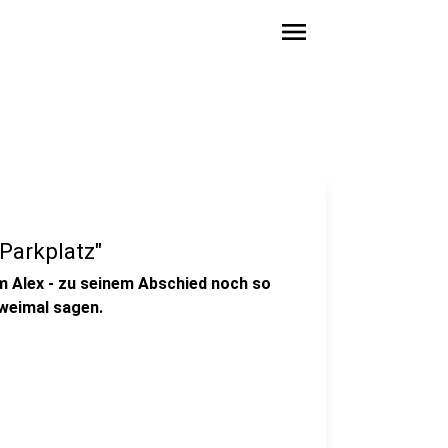
menu
 Parkplatz"
dem Alex - zu seinem Abschied noch so
zweimal sagen.