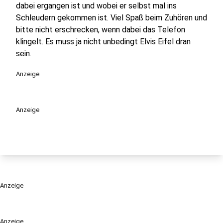
dabei ergangen ist und wobei er selbst mal ins
Schleudern gekommen ist. Viel Spaß beim Zuhören und
bitte nicht erschrecken, wenn dabei das Telefon
klingelt. Es muss ja nicht unbedingt Elvis Eifel dran
sein.
Anzeige
Anzeige
Anzeige
Anzeige