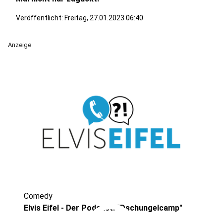
Veröffentlicht:
Freitag, 27.01.2023 06:40
Anzeige
Comedy
Elvis Eifel - Der Podcast: "Dschungelcamp"