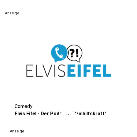
Anzeige
Comedy
play_circle
Elvis Eifel - Der Podcast: "Aushilfskraft"
Anzeige