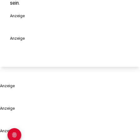
sein.
Anzeige
Anzeige
Anzeige
Anzeige
Anzeige