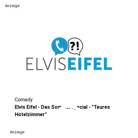
Anzeige
Comedy
play_circle
Elvis Eifel - Das Sommerspecial - "Teures
Hotelzimmer"
Anzeige