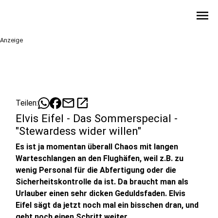
menu
Anzeige
mail
open_in_new
Teilen:
Elvis Eifel - Das Sommerspecial -
"Stewardess wider willen"
Es ist ja momentan überall Chaos mit langen
Warteschlangen an den Flughäfen, weil z.B. zu
wenig Personal für die Abfertigung oder die
Sicherheitskontrolle da ist. Da braucht man als
Urlauber einen sehr dicken Geduldsfaden. Elvis
Eifel sägt da jetzt noch mal ein bisschen dran, und
geht noch einen Schritt weiter.