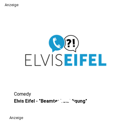
Anzeige
Comedy
play_circle
Elvis Eifel - "Beamtenbeleidigung"
Anzeige