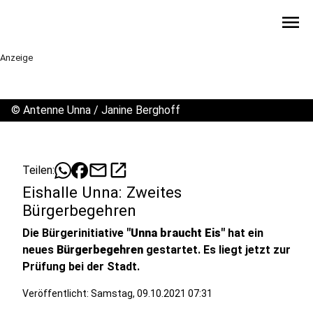
menu
Anzeige
©
Antenne Unna / Janine Berghoff
mail
open_in_new
Teilen:
Eishalle Unna: Zweites
Bürgerbegehren
Die Bürgerinitiative
"Unna braucht Eis"
hat ein
neues
Bürgerbegehren
gestartet. Es liegt jetzt zur
Prüfung bei der Stadt.
Veröffentlicht:
Samstag, 09.10.2021 07:31