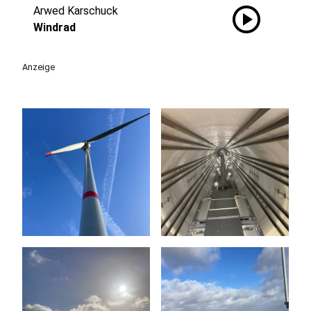
play_circle
Arwed Karschuck
Windrad
Anzeige