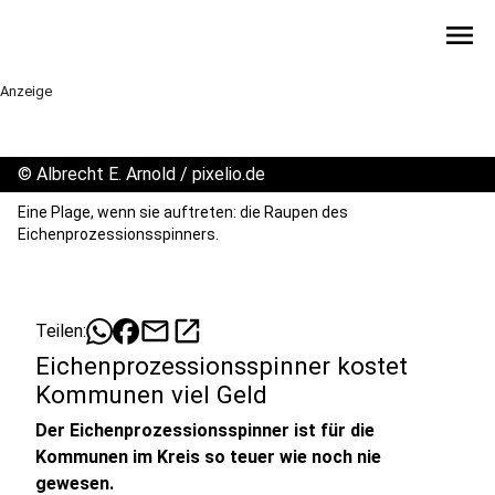
menu
Anzeige
©
Albrecht E. Arnold / pixelio.de
Eine Plage, wenn sie auftreten: die Raupen des
Eichenprozessionsspinners.
mail
open_in_new
Teilen:
Eichenprozessionsspinner kostet
Kommunen viel Geld
Der Eichenprozessionsspinner ist für die
Kommunen im Kreis so teuer wie noch nie
gewesen.