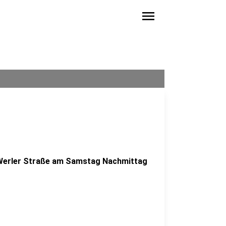
menu
er Werler Straße am Samstag Nachmittag