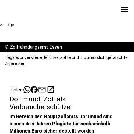
menu
Anzeige
©
Zollfahndungsamt Essen
Illegale, unversteuerte, unverzollte und mutmasslich gefälschte
Zigaretten
mail
open_in_new
Teilen:
Dortmund: Zoll als
Verbraucherschützer
Im Bereich des
Hauptzollamts Dortmund
sind
binnen drei Jahren
Plagiate
für
sechseinhalb
Millionen Euro
sicher gestellt worden.