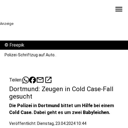
menu
Anzeige
©
Freepik
Polizei-Schriftzug auf Auto.
mail
open_in_new
Teilen:
Dortmund: Zeugen in Cold Case-Fall
gesucht
Die
Polizei
in
Dortmund
bittet um
Hilfe
bei einem
Cold Case
. Dabei geht es um zwei
Babyleichen
.
Veröffentlicht:
Dienstag, 23.04.2024 10:44