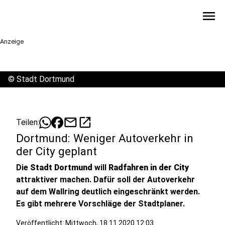
menu
Anzeige
©
Stadt Dortmund
mail
open_in_new
Teilen:
Dortmund: Weniger Autoverkehr in
der City geplant
Die
Stadt Dortmund
will
Radfahren in der City
attraktiver machen. Dafür soll der Autoverkehr
auf dem Wallring deutlich eingeschränkt werden.
Es gibt mehrere Vorschläge der Stadtplaner.
Veröffentlicht:
Mittwoch, 18.11.2020 12:03