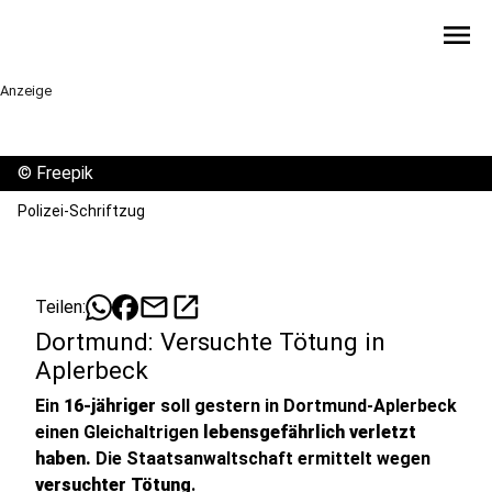
menu
Anzeige
©
Freepik
Polizei-Schriftzug
mail
open_in_new
Teilen:
Dortmund: Versuchte Tötung in
Aplerbeck
Ein
16-jähriger
soll gestern in Dortmund-Aplerbeck
einen Gleichaltrigen
lebensgefährlich verletzt
haben.
Die Staatsanwaltschaft ermittelt wegen
versuchter Tötung
.