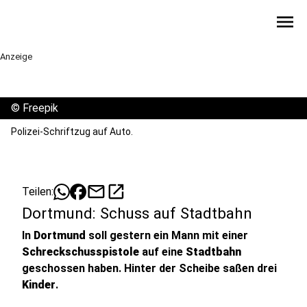
menu
Anzeige
©
Freepik
Polizei-Schriftzug auf Auto.
mail
open_in_new
Teilen:
Dortmund: Schuss auf Stadtbahn
In
Dortmund
soll gestern ein Mann mit einer
Schreckschusspistole
auf eine
Stadtbahn
geschossen haben. Hinter der Scheibe saßen drei
Kinder
.