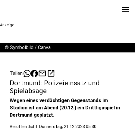
menu
Anzeige
©
Symbolbild / Canva
mail
open_in_new
Teilen:
Dortmund: Polizeieinsatz und
Spielabsage
Wegen eines
verdächtigen Gegenstands
im
Stadion ist am Abend (20.12.) ein Drittligaspiel in
Dortmund
geplatzt.
Veröffentlicht:
Donnerstag, 21.12.2023 05:30