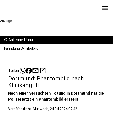
menu
Anzeige
©
Antenne Unna
Fahndung Symbolbild
mail
open_in_new
Teilen:
Dortmund: Phantombild nach
Klinikangriff
Nach einer
versuchten Tötung
in
Dortmund
hat die
Polizei jetzt ein
Phantombild
erstellt.
Veröffentlicht:
Mittwoch, 24.04.2024 07:42