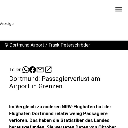
menu
Anzeige
©
Dortmund Airport / Frank Peterschröder
mail
open_in_new
Teilen:
Dortmund: Passagierverlust am
Airport in Grenzen
Im Vergleich zu anderen NRW-Flughäfen hat der
Flughafen Dortmund relativ wenig Passagiere
verloren. Das haben die Statistiker des Landes
herausgefunden. Sie werteten Daten von Oktober